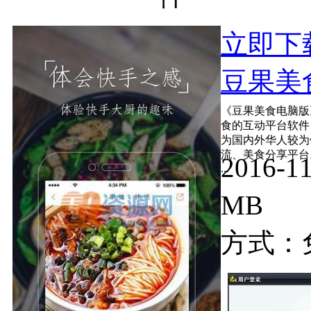
立即下
豆果美食
《豆果美食电脑版
食的互动平台软件
为国内外华人较为
流、美食分享平台
2016-
...
MB
方式：