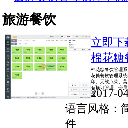
旅游餐饮
立即下
棉花糖餐
棉花糖餐饮管理系
花糖餐饮管理系统
印、无线点菜、营
有预订管理、会员
2017-
是 ...
语言风格
件