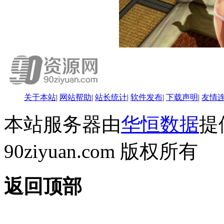
关于本站
|
网站帮助
|
站长统计
|
软件发布
|
下载声明
|
友情
本站服务器由
华恒数据
提供
90ziyuan.com 版权所有
返回顶部